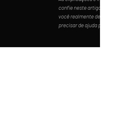
confie neste artigo como orientaçã
você realmente deve fazer. Recome
precisar de ajuda para entender e cri